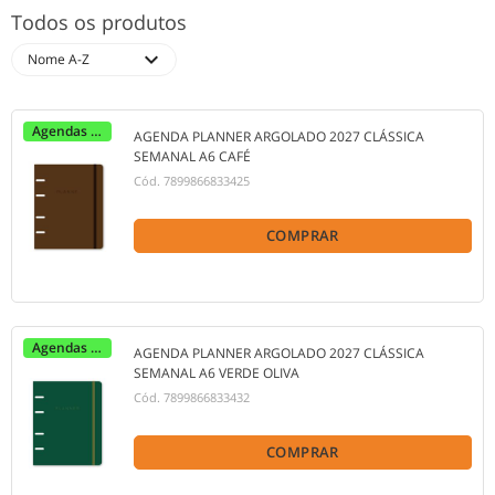
Todos os produtos
expand_more
Nome A-Z
Agendas 2027
AGENDA PLANNER ARGOLADO 2027 CLÁSSICA
SEMANAL A6 CAFÉ
Cód.
7899866833425
COMPRAR
Agendas 2027
AGENDA PLANNER ARGOLADO 2027 CLÁSSICA
SEMANAL A6 VERDE OLIVA
Cód.
7899866833432
COMPRAR