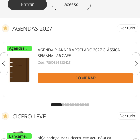
Entrar
acesso
AGENDAS 2027
Ver tudo
Agendas 2027
AGENDA PLANNER ARGOLADO 2027 CLÁSSICA
SEMANAL A6 CAFÉ
Cód.
7899866833425
COMPRAR
CICERO LEVE
Ver tudo
Lançamento
alÇa coringa track cicero leve azul nÁutica